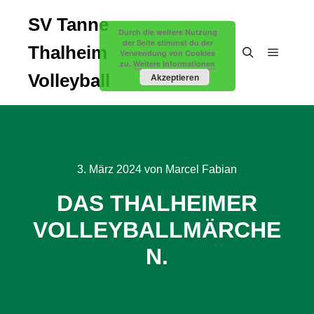
SV Tanne
Durch die weitere Nutzung
der Seite stimmst du der
Thalheim
Verwendung von Cookies
zu.
Weitere Informationen
Hauptm
Suchen
Volleyball
Akzeptieren
3. März 2024
von
Marcel Fabian
DAS THALHEIMER
VOLLEYBALLMÄRCHE
N.