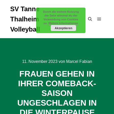
SV Tanne
Durch die weitere Nutzung
der Seite stimmst du der
Thalheim
Verwendung von Cookies
zu.
Weitere Informationen
Hauptm
Suchen
Volleyball
Akzeptieren
11. November 2023
von
Marcel Fabian
FRAUEN GEHEN IN
IHRER COMEBACK-
SAISON
UNGESCHLAGEN IN
DIE WINTERPAUSE