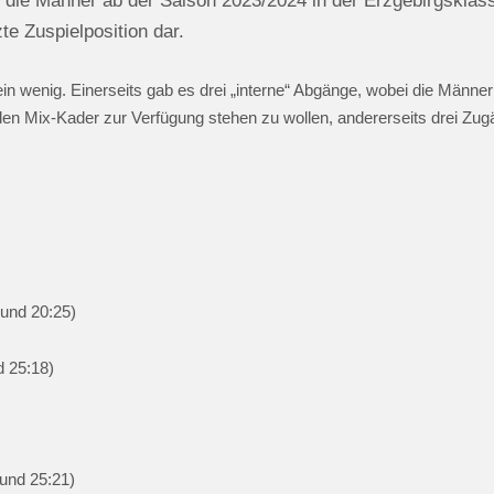
 die Männer ab der Saison 2023/2024 in der Erzgebirgsklasse
te Zuspielposition dar.
n wenig. Einerseits gab es drei „interne“ Abgänge, wobei die Männ
den Mix-Kader zur Verfügung stehen zu wollen, andererseits drei Zu
 und 20:25)
d 25:18)
 und 25:21)