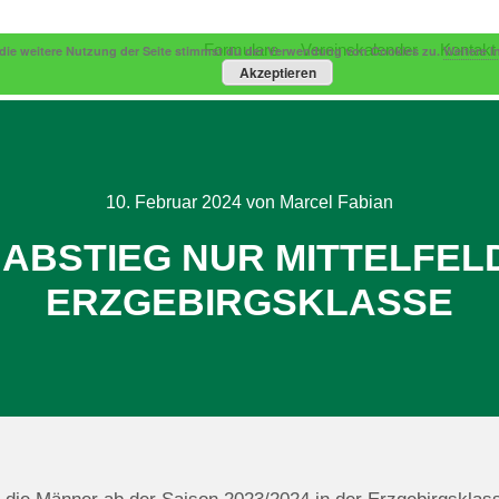
Formulare
Vereinskalender
Kontakt
die weitere Nutzung der Seite stimmst du der Verwendung von Cookies zu.
Weitere I
Akzeptieren
10. Februar 2024
von
Marcel Fabian
ABSTIEG NUR MITTELFELD
ERZGEBIRGSKLASSE