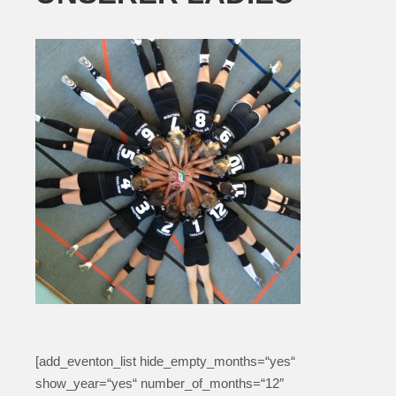
[add_eventon_list hide_empty_months=“yes“
show_year=“yes“ number_of_months=“12″