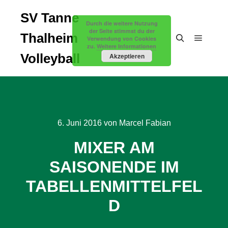
SV Tanne
Durch die weitere Nutzung
der Seite stimmst du der
Thalheim
Verwendung von Cookies
zu.
Weitere Informationen
Hauptm
Suchen
Volleyball
Akzeptieren
6. Juni 2016
von
Marcel Fabian
MIXER AM
SAISONENDE IM
TABELLENMITTELFEL
D